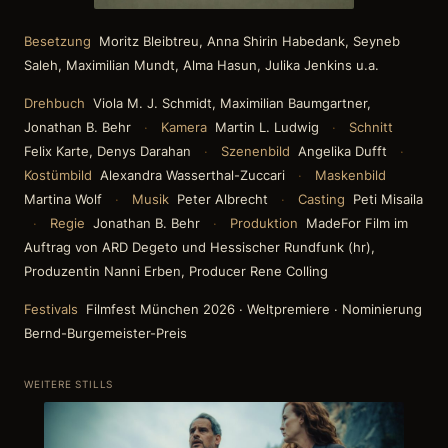
Besetzung
Moritz Bleibtreu, Anna Shirin Habedank, Seyneb
Saleh, Maximilian Mundt, Alma Hasun, Julika Jenkins u.a.
Drehbuch
Viola M. J. Schmidt, Maximilian Baumgartner,
Jonathan B. Behr
·
Kamera
Martin L. Ludwig
·
Schnitt
Felix Karte, Denys Darahan
·
Szenenbild
Angelika Dufft
·
Kostümbild
Alexandra Wasserthal-Zuccari
·
Maskenbild
Martina Wolf
·
Musik
Peter Albrecht
·
Casting
Peti Misaila
·
Regie
Jonathan B. Behr
·
Produktion
MadeFor Film im
Auftrag von ARD Degeto und Hessischer Rundfunk (hr),
Produzentin Nanni Erben, Producer Rene Colling
Festivals
Filmfest München 2026 · Weltpremiere · Nominierung
Bernd-Burgemeister-Preis
WEITERE STILLS