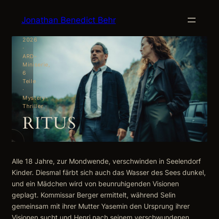
Zum
Jonathan Benedict Behr
Inhalt
springen
2026
·
ARD-
Miniserie,
6
Teile
·
Mystery-
Thriller
RITUS
Alle 18 Jahre, zur Mondwende, verschwinden in Seelendorf
Kinder. Diesmal färbt sich auch das Wasser des Sees dunkel,
und ein Mädchen wird von beunruhigenden Visionen
geplagt. Kommissar Berger ermittelt, während Selin
gemeinsam mit ihrer Mutter Yasemin den Ursprung ihrer
Visionen sucht und Henri nach seinem verschwundenen