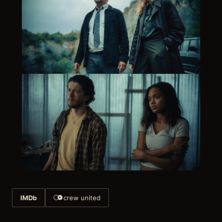
IMDb
crew united