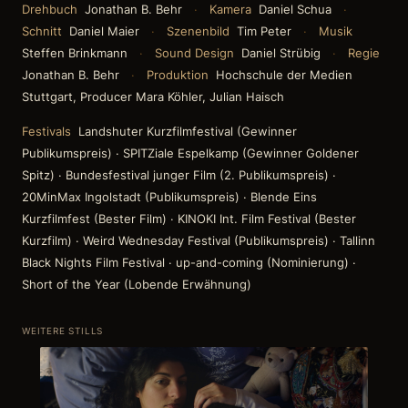
Drehbuch
Jonathan B. Behr
·
Kamera
Daniel Schua
·
Schnitt
Daniel Maier
·
Szenenbild
Tim Peter
·
Musik
Steffen Brinkmann
·
Sound Design
Daniel Strübig
·
Regie
Jonathan B. Behr
·
Produktion
Hochschule der Medien
Stuttgart, Producer Mara Köhler, Julian Haisch
Festivals
Landshuter Kurzfilmfestival (Gewinner
Publikumspreis) · SPITZiale Espelkamp (Gewinner Goldener
Spitz) · Bundesfestival junger Film (2. Publikumspreis) ·
20MinMax Ingolstadt (Publikumspreis) · Blende Eins
Kurzfilmfest (Bester Film) · KINOKI Int. Film Festival (Bester
Kurzfilm) · Weird Wednesday Festival (Publikumspreis) · Tallinn
Black Nights Film Festival · up-and-coming (Nominierung) ·
Short of the Year (Lobende Erwähnung)
WEITERE STILLS