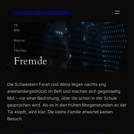
Zum
2016
Jonathan Benedict Behr
Inhalt
·
Kurzfilm,
springen
16
Min.
·
Horror
/
Thriller
Fremde
Die Schwestern Farah und Alima liegen nachts eng
aneinandergedrückt im Bett und machen sich gegenseitig
Mut – vor einer Bedrohung, über die schon in der Schule
gesprochen wird. Als es in den frühen Morgenstunden an der
Tür klopft, wird klar: Die kleine Familie erwartet keinen
Besuch.