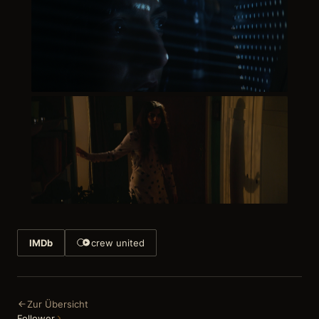
IMDb
crew united
Zur Übersicht
Follower