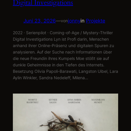
Digital Investigations
Juni 23, 2026
—
jonny
in
Projekte
von
2022 · Serienpilot · Coming-of-Age / Mystery-Thriller
Digital Investigations Lyn ist Profi darin, Menschen
anhand ihrer Online-Präsenz und digitalen Spuren zu
analysieren. Auf der Suche nach Informationen über
die neue Freundin ihres Kumpels Moe stößt sie auf
dunkle Geheimnisse in den Tiefen des Internets.
Besetzung Olivia Papoli-Barawati, Langston Uibel, Lara
Aylin Winkler, Sandra Nedeleff, Milena…