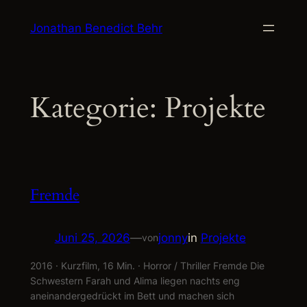
Zum
Jonathan Benedict Behr
Inhalt
springen
Kategorie:
Projekte
Fremde
Juni 25, 2026
—
jonny
in
Projekte
von
2016 · Kurzfilm, 16 Min. · Horror / Thriller Fremde Die
Schwestern Farah und Alima liegen nachts eng
aneinandergedrückt im Bett und machen sich